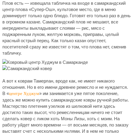
Плов есть — извещала табличка на входе в самаркандский
центр плова «Супер-Ош», культовое место, где в меню
доминирует только одно блюдо. Готовят его только раз в день
в огромном казане. Самаркандский плов не мешают, все
ингредиенты выкладывают слоями — рис, мясо с
поджаренным луком, желтую морковь, приправы, целый
красный острый перец. Как только казан опустеет,
посетителей сразу же известят о том, что плова нет, сменив
табличку.
А вот к коврам Тамерлан, вроде как, не имеет никакого
отношения. Но в его имени древнее ремесло и не нуждается.
В «
» им занимается уже пятое поколение,
центре Худжум
здесь же можно купить самаркандские ковры ручной работы.
Мастерство плетения узелков из шелковой нити здесь
достигло таких высот, что ремесленницам ничего не стоит
сделать ковер с ликом хоть Моны Лизы, хоть с моим. На
работу уйдет много времени — от восьми месяцев, по заказу
выставят счет с несколькими нулями. И в нем не только