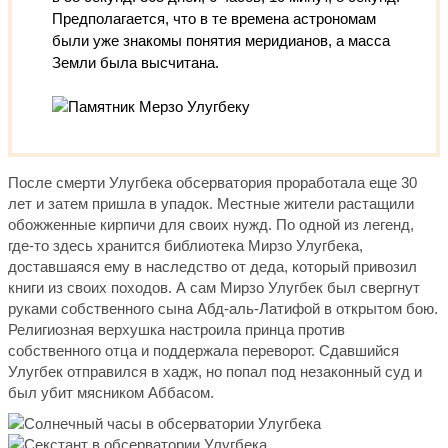
Предполагается, что в те времена астрономам
были уже знакомы понятия меридианов, а масса
Земли была высчитана.
После смерти Улугбека обсерватория проработала еще 30
лет и затем пришла в упадок. Местные жители растащили
обожженные кирпичи для своих нужд. По одной из легенд,
где-то здесь хранится библиотека Мирзо Улугбека,
доставшаяся ему в наследство от деда, который привозил
книги из своих походов. А сам Мирзо Улугбек был свергнут
руками собственного сына Абд-аль-Латифой в открытом бою.
Религиозная верхушка настроила принца против
собственного отца и поддержала переворот. Сдавшийся
Улугбек отправился в хадж, но попал под незаконный суд и
был убит мясником Аббасом.