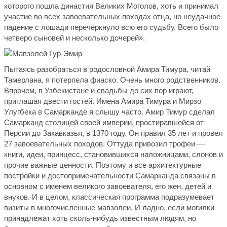
которого пошла династия Великих Моголов, хоть и принимал
участие во всех завоевательных походах отца, но неудачное
падение с лошади перечеркнуло всю его судьбу. Всего было
четверо сыновей и несколько дочерей».
Пытаясь разобраться в родословной Амира Тимура, читай
Тамерлана, я потерпела фиаско. Очень много родственников.
Впрочем, в Узбекистане и свадьбы до сих пор играют,
приглашая двести гостей. Имена Амира Тимура и Мирзо
Улугбека в Самарканде я слышу часто. Амир Тимур сделал
Самарканд столицей своей империи, простиравшейся от
Персии до Закавказья, в 1370 году. Он правил 35 лет и провел
27 завоевательных походов. Оттуда привозил трофеи —
книги, идеи, принцесс, становившихся наложницами, слонов и
прочие важные ценности. Поэтому и все архитектурные
постройки и достопримечательности Самарканда связаны в
основном с именем великого завоевателя, его жен, детей и
внуков. И в целом, классическая программа подразумевает
визиты в многочисленные мавзолеи. И ладно, если могилки
принадлежат хоть сколь-нибудь известным людям, но