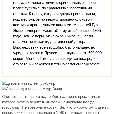
порталах, легко отличить оригинальные — они
более тусклые, по сравнению с блестящими
новыми. К слову, входная дверь оригинальная,
когда-то она была инкрустирована слоновой
костью и драгоценными камнями. Мавзолей Гур-
Эмир подвергся масштабному ограблению в 1905
году. Ночью воры, убив охранников, вынесли
фрагменты мозаики, драгоценный декор.
Впоследствии все это добро было найдено во
Фридрих-музее в Пруссии и выкуплено за 600 000
марок. Могила Тамерлана находится посередине,
его останки покоятся в темно-зеленом саркофаге.​
Считается, что на его надгробие наложено проклятие, в
которое охотно верится. Жители Самарканда всегда
говорили: «Не тревожьте кости «Великого хромого». Один из
персидских военачальников в 1740 году посмел украсть