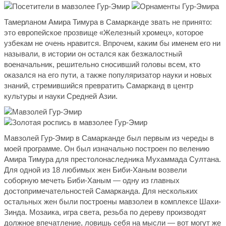
Тамерланом Амира Тимура в Самарканде звать не принято:
это европейское прозвище «Железный хромец», которое
узбекам не очень нравится. Впрочем, каким бы именем его ни
называли, в истории он остался как безжалостный
военачальник, решительно сносивший головы всем, кто
оказался на его пути, а также популяризатор науки и новых
знаний, стремившийся превратить Самарканд в центр
культуры и науки Средней Азии.
Мавзолей Гур-Эмир в Самарканде был первым из череды в
моей программе. Он был изначально построен по велению
Амира Тимура для престолонаследника Мухаммада Султана.
Для одной из 18 любимых жен Биби-Ханым возвели
соборную мечеть Биби-Ханым — одну из главных
достопримечательностей Самарканда. Для нескольких
остальных жен были построены мавзолеи в комплексе Шахи-
Зинда. Мозаика, игра света, резьба по дереву производят
должное впечатление, ловишь себя на мысли — вот могут же