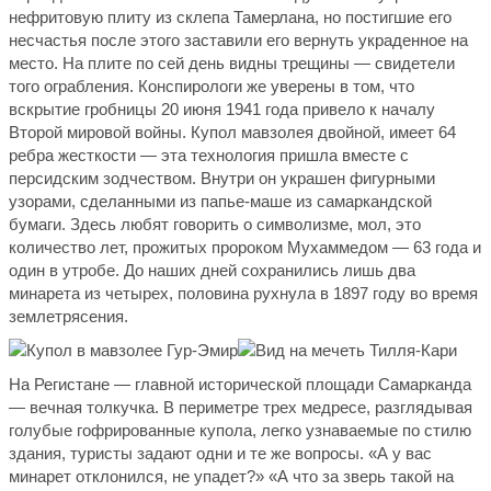
нефритовую плиту из склепа Тамерлана, но постигшие его
несчастья после этого заставили его вернуть украденное на
место. На плите по сей день видны трещины — свидетели
того ограбления. Конспирологи же уверены в том, что
вскрытие гробницы 20 июня 1941 года привело к началу
Второй мировой войны. Купол мавзолея двойной, имеет 64
ребра жесткости — эта технология пришла вместе с
персидским зодчеством. Внутри он украшен фигурными
узорами, сделанными из папье-маше из самаркандской
бумаги. Здесь любят говорить о символизме, мол, это
количество лет, прожитых пророком Мухаммедом — 63 года и
один в утробе. До наших дней сохранились лишь два
минарета из четырех, половина рухнула в 1897 году во время
землетрясения.
На Регистане — главной исторической площади Самарканда
— вечная толкучка. В периметре трех медресе, разглядывая
голубые гофрированные купола, легко узнаваемые по стилю
здания, туристы задают одни и те же вопросы. «А у вас
минарет отклонился, не упадет?» «А что за зверь такой на