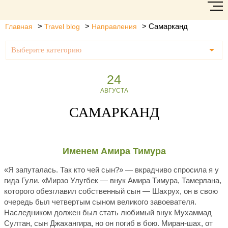
>
>
>
Самарканд
Главная
Travel blog
Направления
Выберите категорию
24
АВГУСТА
САМАРКАНД
Именем Амира Тимура
«Я запуталась. Так кто чей сын?» — вкрадчиво спросила я у
гида Гули. «Мирзо Улугбек — внук Амира Тимура, Тамерлана,
которого обезглавил собственный сын — Шахрух, он в свою
очередь был четвертым сыном великого завоевателя.
Наследником должен был стать любимый внук Мухаммад
Султан, сын Джахангира, но он погиб в бою. Миран-шах, от