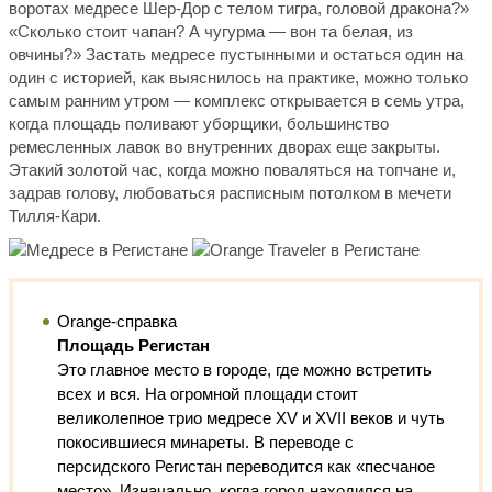
воротах медресе Шер-Дор с телом тигра, головой дракона?»
«Сколько стоит чапан? А чугурма — вон та белая, из
овчины?» Застать медресе пустынными и остаться один на
один с историей, как выяснилось на практике, можно только
самым ранним утром — комплекс открывается в семь утра,
когда площадь поливают уборщики, большинство
ремесленных лавок во внутренних дворах еще закрыты.
Этакий золотой час, когда можно поваляться на топчане и,
задрав голову, любоваться расписным потолком в мечети
Тилля-Кари.
Orange-справка
Площадь Регистан
Это главное место в городе, где можно встретить
всех и вся. На огромной площади стоит
великолепное трио медресе XV и XVII веков и чуть
покосившиеся минареты. В переводе с
персидского Регистан переводится как «песчаное
место». Изначально, когда город находился на