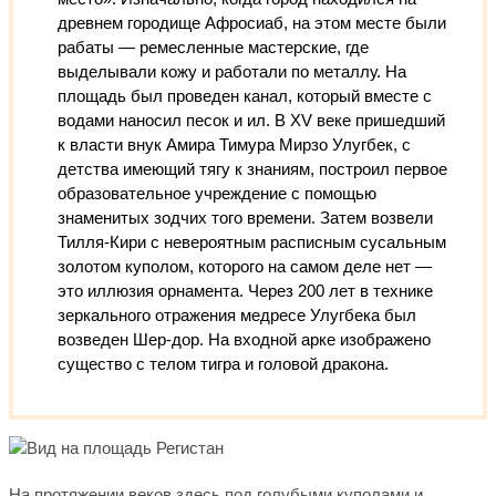
древнем городище Афросиаб, на этом месте были
рабаты — ремесленные мастерские, где
выделывали кожу и работали по металлу. На
площадь был проведен канал, который вместе с
водами наносил песок и ил. В XV веке пришедший
к власти внук Амира Тимура Мирзо Улугбек, с
детства имеющий тягу к знаниям, построил первое
образовательное учреждение с помощью
знаменитых зодчих того времени. Затем возвели
Тилля-Кири с невероятным расписным сусальным
золотом куполом, которого на самом деле нет —
это иллюзия орнамента. Через 200 лет в технике
зеркального отражения медресе Улугбека был
возведен Шер-дор. На входной арке изображено
существо с телом тигра и головой дракона.
На протяжении веков здесь под голубыми куполами и