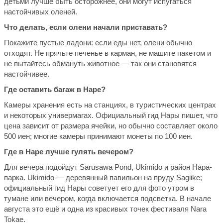
детьми лучше быть осторожнее, они могут испугаться
настойчивых оленей.
Что делать, если олени начали приставать?
Покажите пустые ладони: если еды нет, олени обычно
отходят. Не прячьте печенье в карман, не машите пакетом и
не пытайтесь обмануть животное — так они становятся
настойчивее.
Где оставить багаж в Наре?
Камеры хранения есть на станциях, в туристических центрах
и некоторых универмагах. Официальный гид Нары пишет, что
цена зависит от размера ячейки, но обычно составляет около
500 иен; многие камеры принимают монеты по 100 иен.
Где в Наре лучше гулять вечером?
Для вечера подойдут Sarusawa Pond, Ukimido и район Нара-
парка. Ukimido — деревянный павильон на пруду Sagiike;
официальный гид Нары советует его для фото утром в
тумане или вечером, когда включается подсветка. В начале
августа это ещё и одна из красивых точек фестиваля Nara
Tokae.