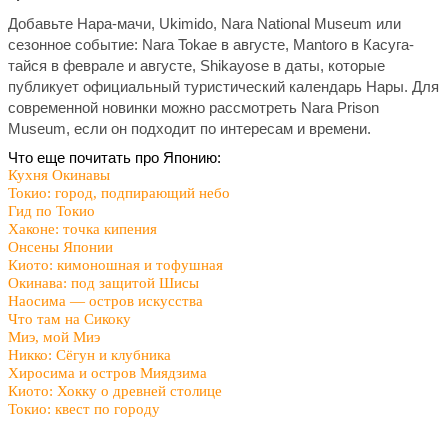
Добавьте Нара-мачи, Ukimido, Nara National Museum или
сезонное событие: Nara Tokae в августе, Mantoro в Касуга-
тайся в феврале и августе, Shikayose в даты, которые
публикует официальный туристический календарь Нары. Для
современной новинки можно рассмотреть Nara Prison
Museum, если он подходит по интересам и времени.
Что еще почитать про Японию:
Кухня Окинавы
Токио: город, подпирающий небо
Гид по Токио
Хаконе: точка кипения
Онсены Японии
Киото: кимоношная и тофушная
Окинава: под защитой Шисы
Наосима — остров искусства
Что там на Сикоку
Миэ, мой Миэ
Никко: Сёгун и клубника
Хиросима и остров Миядзима
Киото: Хокку о древней столице
Токио: квест по городу