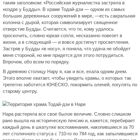
таким заголовком: «Российская журналистка застряла в
ноздре у Будды». В храме Тодай-дзи — одном из самых
больших деревянных сооружений в мире, —есть сакральная
колонна с дырой, которая символизирует священное
отверстие Будды. Считается, что те, кому удалось
проскочить, словно юркая сопля, несказанно повезет в
жизни, а в следующей — и вовсе достигнут просветления.
Застряв у Будды «в носу», я поняла, что удача не обойдет
меня стороной, но мне придется для этого потрудиться.
Впрочем, обо всем по порядку.
В древнюю столицу Нару я, как и все, ехала одним днем.
Этого вполне хватает, чтобы увидеть храмы, о которых так
трепетно заботится ЮНЕСКО, покормить оленей, погулять по
старому центру.
Нара растеряла все свое былое величие. Словно слишком
рано вышла на историческую пенсию и, кажется, перебирает
каждый день в шкатулке воспоминания, накопившиеся за 70
лет столичного статуса с 710-го по 784 год, как запылившиеся