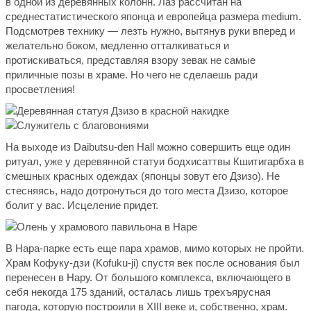
в одной из деревянных колонн. Лаз рассчитан на
среднестатистического японца и европейца размера medium.
Подсмотрев технику — лезть нужно, вытянув руки вперед и
желательно боком, медленно отталкиваться и
протискиваться, представляя взору зевак не самые
приличные позы в храме. Но чего не сделаешь ради
просветления!
На выходе из Daibutsu-den Hall можно совершить еще один
ритуал, уже у деревянной статуи бодхисаттвы Кшитигарбха в
смешных красных одеждах (японцы зовут его Дзизо). Не
стесняясь, надо дотронуться до того места Дзизо, которое
болит у вас. Исцеление придет.
В Нара-парке есть еще пара храмов, мимо которых не пройти.
Храм Кофуку-дзи (Kofuku-ji) спустя век после основания был
перенесен в Нару. От большого комплекса, включающего в
себя некогда 175 зданий, осталась лишь трехъярусная
пагода, которую построили в XIII веке и, собственно, храм.