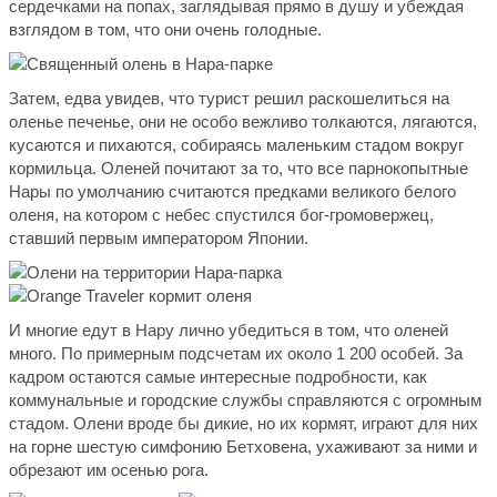
сердечками на попах, заглядывая прямо в душу и убеждая
взглядом в том, что они очень голодные.
Затем, едва увидев, что турист решил раскошелиться на
оленье печенье, они не особо вежливо толкаются, лягаются,
кусаются и пихаются, собираясь маленьким стадом вокруг
кормильца. Оленей почитают за то, что все парнокопытные
Нары по умолчанию считаются предками великого белого
оленя, на котором с небес спустился бог-громовержец,
ставший первым императором Японии.
И многие едут в Нару лично убедиться в том, что оленей
много. По примерным подсчетам их около 1 200 особей. За
кадром остаются самые интересные подробности, как
коммунальные и городские службы справляются с огромным
стадом. Олени вроде бы дикие, но их кормят, играют для них
на горне шестую симфонию Бетховена, ухаживают за ними и
обрезают им осенью рога.