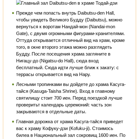
Прежде чем попасть внутрь Daibutsu-den Hall,
чтобы увидеть Великого Будду (Daibutsu), можно
вернуться к воротам Нандай-мон (Nandai-mon
Gate), с двумя огромными фигурами-хранителями.
Оттуда открывается отличный вид на храм, кроме
того, в окне второго этажа можно разглядеть
Будду. После посещения храма загляните в
Нигацу-до (Nigatsu-do Hall), сюда вход
бесплатный. Сюда идти лучше ближ к закату: с
террасы открывается вид на Нару.
Лесными тропинками вы дойдете до храма Касуга-
тайся (Kasuga-Taisha Shrine). Вход в главному
святилищу стоит 700 иен. Перед поездкой лучше
проверитьт календарь церемоний: часть зон
закрываются в отдельные даты.
Главная дорожка от храма Касуга-тайся приведет
вас к храму Кофуку-дзи (Kofuku-ji). Стоимось
билеа в Национальный зал сокровищ 1600 иен. По