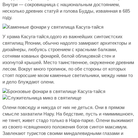
Внутри — сокровищница с национальным достоянием,
несколько древних статуй и голова Будды, изваянная в 685
году.
У храма Касуга-тайся,одого из важнейших синтоистских
святилищ Японии, обычно надолго замирают архитекторы и
дизайнеры, любуясь строением с красными балками,
сотнями кованых фонарей, белой облицовкой стен и
изогнутой крышей. Место таинственное, окруженное древним
лесом. Вокруг много тропинок, по обе стороны от которых
стоят поросшие мхом каменные светильники, между ними то
и дело блуждают олени.
Олени повсюду и никуда от них не деться. Они в прямом
смысле захватили Нару. На бедствие, пусть и «мимимшное»,
не тянет, живет стадо только в Нара-парке. Олени выжимают
из своего «священного положения богов синто» максимум.
Завлекают туристов своими миндалевидными глазами и