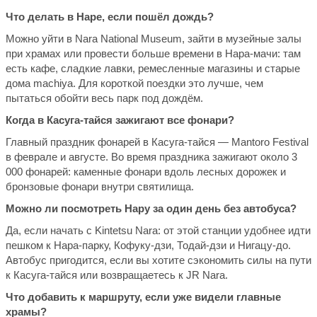
Что делать в Наре, если пошёл дождь?
Можно уйти в Nara National Museum, зайти в музейные залы
при храмах или провести больше времени в Нара-мачи: там
есть кафе, сладкие лавки, ремесленные магазины и старые
дома machiya. Для короткой поездки это лучше, чем
пытаться обойти весь парк под дождём.
Когда в Касуга-тайся зажигают все фонари?
Главный праздник фонарей в Касуга-тайся — Mantoro Festival
в феврале и августе. Во время праздника зажигают около 3
000 фонарей: каменные фонари вдоль лесных дорожек и
бронзовые фонари внутри святилища.
Можно ли посмотреть Нару за один день без автобуса?
Да, если начать с Kintetsu Nara: от этой станции удобнее идти
пешком к Нара-парку, Кофуку-дзи, Тодай-дзи и Нигацу-до.
Автобус пригодится, если вы хотите сэкономить силы на пути
к Касуга-тайся или возвращаетесь к JR Nara.
Что добавить к маршруту, если уже видели главные
храмы?