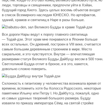
перстни. Когда-то это был конец Великого шелкового пути, но
люди, торговцы и священники, предпочли уйти в Хэйан,
будущий город Киото. Здесь целых восемь объектов входят
в список Всемирного наследия ЮНЕСКО. Но артефактов,
зданий, храмов и святилищ в Наре в разы больше.
Все дороги Нары ведут к порогу главного святилища
— Тодай-дзи. Этот храм мне понравился в Японии больше
всех остальных. Он древний, построен в VIII веке, считается
самым большим деревянным строением в мире. Место
сакральное, и это чувствуется. Внутри — впечатляющая
размерами статуя Великого Будды Дайбуцу весом в 500 тонн.
Светлоликий Будда отлит в бронзе, и в это, кажется,
довольно сложно поверить.
Склонность к гигантизму у человечества возникала время от
времени, вспомнить хотя бы Колосса Родосского, некоторые
памятники Ильичу или Петру I. Но Дайбутсу, пожалуй, одно
из самых удачных творений большого размера. Будду
изваяли по приказу императора Сёму, на святой стройке