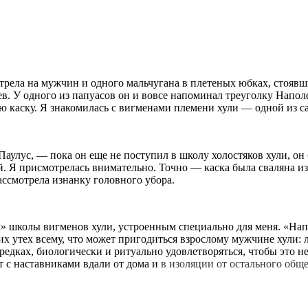
отрела на мужчин и одного мальчугана в плетеных юбках, стоявш
 У одного из папуасов он и вовсе напоминал треуголку Наполео
ую каску. Я знакомилась с вигменами племени хули — одной из
Паулус, — пока он еще не поступил в школу холостяков хули, он 
. Я присмотрелась внимательно. Точно — каска была сваляна из
ассмотрела изнанку головного убора.
м» школы вигменов хули, устроенным специально для меня. «Нап
 утех всему, что может пригодиться взрослому мужчине хули: ло
редках, биологически и ритуально удовлетворяться, чтобы это 
т с наставниками вдали от дома и
в изоляции от остального общ