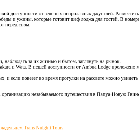
ой доступности от зеленых непролазных джунглей. Разместитьс
 обеды и ужины, которые готовит шеф лоджа для гостей. В номер
ют перед сном.
и, наблюдать за их жизнью и бытом, заглянуть на рынок.
kara и Wata. В пешей доступности от Ambua Lodge проложено м
х, и если повезет во время прогулки на рассвете можно увидеть
за организацию незабываемого путешествия в Папуа-Новую Гвин
адельцем Trans Nuigini Tours