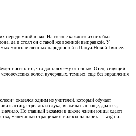
их передо мной в ряд. На голове каждого из них был
на, да и стоял он с такой же военной выправкой. У
 самых многочисленных народностей в Папуа-Новой Гвинее.
будет носить тот, что достался ему от папы». Отец, сидящий
 человеческих волос, кучерявых, темных, еще без вкрапления
олеон» оказался одним из учителей, который обучает
вить птиц, стрелять из лука, выживать в чаще, драться,
не значило. Но главный экзамен в школе жизни юнцы сдают
ества
, мальчишки отращивают волосы на парик — wig по-