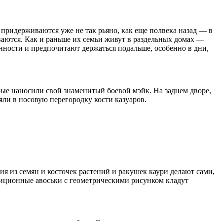
придерживаются уже не так рьяно, как еще полвека назад — в
аются. Как и раньше их семьи живут в раздельных домах —
ности и предпочитают держаться подальше, особенно в дни,
рые наносили свой знаменитый боевой мэйк. На заднем дворе,
яли в носовую перегородку кости казуаров.
я из семян и косточек растений и ракушек каури делают сами,
адиционные авоськи с геометрическими рисунком кладут