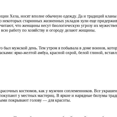
нции Хела, носят вполне обычную одежду. Да и традиций кланы 
Но некоторых старинных жизненных укладов хули еще придержив
итают, что женщины несут биологическую угрозу их мужествен
от всю работу по хозяйству и огороду делают жнщины.
о был мужской день. Тем утром я побывала в доме воинов, кото
сками: ярко-желтой амбуа, красной охрой, белой глиной, вставл
красочных костюмов, как у мужчин соплеменников. Все украшени
 и покупают у местных мастериц. В яркие и нарядные билумы тр
орыми покрывают голову — для красоты.