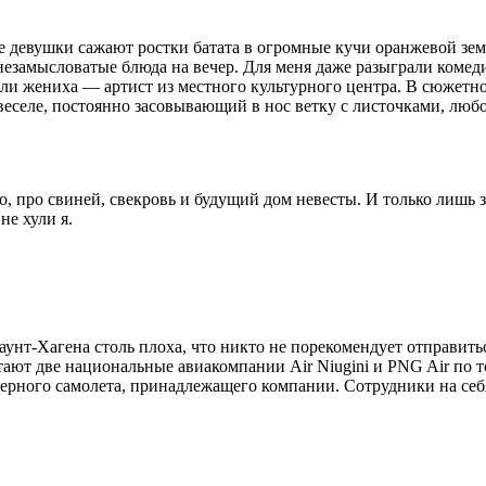
е девушки сажают ростки батата в огромные кучи оранжевой зем
 незамысловатые блюда на вечер. Для меня даже разыграли комеди
оли жениха — артист из местного культурного центра. В сюжетн
веселе, постоянно засовывающий в нос ветку с листочками, лю
, про свиней, свекровь и будущий дом невесты. И только лишь з
не хули я.
Маунт-Хагена столь плоха, что никто не порекомендует отправить
етают две национальные авиакомпании Air Niugini и PNG Air п
ртерного самолета, принадлежащего компании. Сотрудники на себя