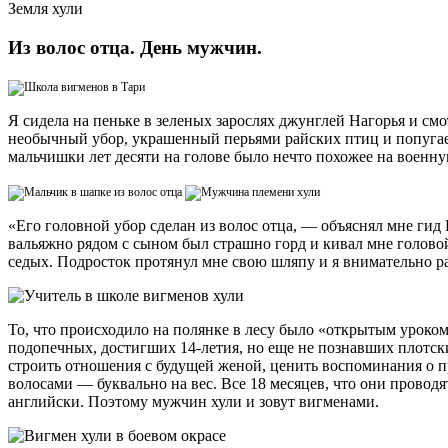
Земля хули
Из волос отца. День мужчин.
Я сидела на пеньке в зеленых зарослях джунглей Нагорья и см
необычный убор, украшенный перьями райских птиц и попугаев.
мальчишки лет десяти на голове было нечто похожее на военн
«Его головной убор сделан из волос отца, — объяснял мне гид 
вальяжно рядом с сыном был страшно горд и кивал мне головой
седых. Подросток протянул мне свою шляпу и я внимательно р
То, что происходило на полянке в лесу было «открытым уроко
подопечных, достигших 14-летия, но еще не познавших плотских
строить отношения с будущей женой, ценить воспоминания о п
волосами — буквально на вес. Все 18 месяцев, что они проводя
английски. Поэтому мужчин хули и зовут вигменами.