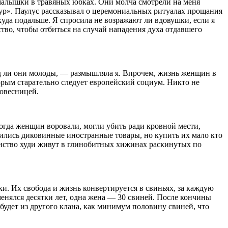
 малышки в травяных юбках. Они молча смотрели на меня
аур». Паулус рассказывал о церемониальных ритуалах прощания
куда подальше. Я спросила не возражают ли вдовушки, если я
тво, чтобы отбиться на случай нападения духа отдавшего
яд ли они молоды, — размышляла я. Впрочем, жизнь женщин в
орым старательно следует европейский социум. Никто не
 ровесницей.
Тогда женщин воровали, могли убить ради кровной мести,
вились диковинные иностранные товары, но купить их мало кто
инство худи живут в глинобитных хижинах раскинутых по
и. Их свобода и жизнь конвертируется в свиньях, за каждую
енялся десятки лет, одна жена — 30 свиней. После кончины
 будет из другого клана, как минимум половину свиней, что