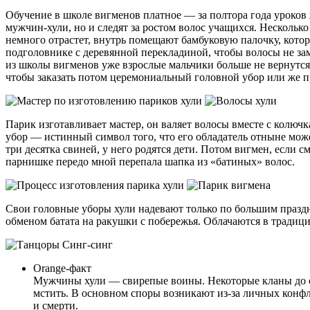
Обучение в школе вигменов платное — за полтора года уроков
мужчин-хули, но и следят за ростом волос учащихся. Нескольк
немного отрастет, внутрь помещают бамбуковую палочку, котор
подголовнике с деревянной перекладиной, чтобы волосы не зам
из школы вигменов уже взрослые мальчики больше не вернутся 
чтобы заказать потом церемониальный головной убор или же 
Парик изготавливает мастер, он валяет волосы вместе с колю
убор — истинный символ того, что его обладатель отныне може
три десятка свиней, у него родятся дети. Потом вигмен, если см
парнишке передо мной перепала шапка из «батиных» волос.
Свои головные уборы хули надевают только по большим праздн
обменом батата на ракушки с побережья. Облачаются в традици
Orange-факт
Мужчины хули — свирепые воины. Некоторые кланы до с
мстить. В основном споры возникают из-за личных конф
и смерти.