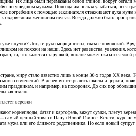
женщины. Их лица были перемазаны белой глиной, вокруг бегали
рбят по ушедшим мужьям. Полгода им нельзя улыбаться, неся тр
после погребения с помощью заклинателя отваживают духа мужа 
ь к овдовевшим женщинам нельзя. Всегда должно быть пространс
ь.
и уже внучки? Лица и руки морщинисты, глаза с поволокой. Вр
лишком не похожи на наши. Здесь нет равенства, уважения, кот
озраст, та, что кажется старушкой, вполне может оказаться моей
стране, миру стало известно лишь в конце 30-х годов XX века. 
о много изменений. В деревнях открылись школы и церкви, поя
шим праздникам, и например, на похоронах. До сих пор обольш
елывая землю.
ают корнеплоды, батат и картофель, вяжут сумки, плетут веревк
— самый ценный товар в Папуа Новой Гвинее. Кстати, курс не м
рата мужа или его близкого родственника. Но если новый супруг