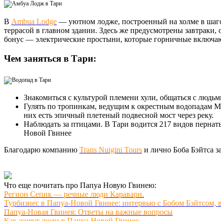
В
Ambua Lodge
— уютном лодже, построенный на холме в шагов
террасой в главном здании. Здесь же предусмотрены завтраки,
бонус — электрические простыни, которые горничные включа
Чем заняться в Тари:
Знакомиться с культурой племени хули, общаться с людьм
Гулять по тропинкам, ведущим к окрестным водопадам Ma
них есть эпичный плетеный подвесной мост через реку.
Наблюдать за птицами. В Тари водится 217 видов пернаты
Новой Гвинее
Благодарю компанию
Trans Nuigini Tours
и лично Боба Бэйтса 
Что еще почитать про Папуа Новую Гвинею:
Регион Сепик — речные люди Каравари.
Турбизнес в Папуа-Новой Гвинее: интервью с Бобом Бэйтсом, вл
Папуа-Новая Гвинея: Ответы на важные вопросы
Как живут люди в Папуа-Новой Гвинее