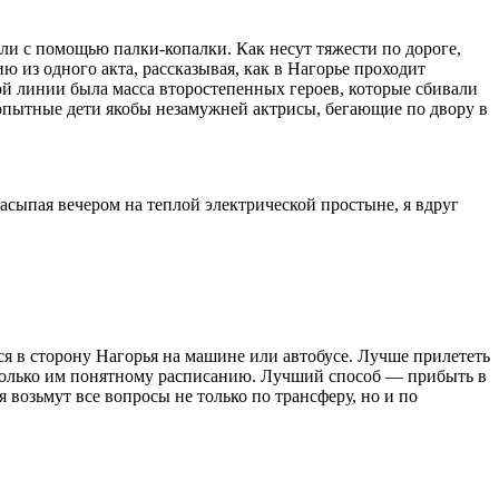
ли с помощью палки-копалки. Как несут тяжести по дороге,
ю из одного акта, рассказывая, как в Нагорье проходит
ой линии была масса второстепенных героев, которые сбивали
бопытные дети якобы незамужней актрисы, бегающие по двору в
асыпая вечером на теплой электрической простыне, я вдруг
ся в сторону Нагорья на машине или автобусе. Лучше прилететь
о только им понятному расписанию. Лучший способ — прибыть в
 возьмут все вопросы не только по трансферу, но и по