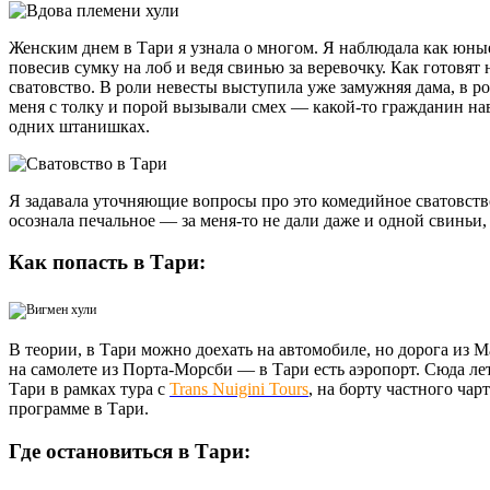
Женским днем в Тари я узнала о многом. Я наблюдала как юны
повесив сумку на лоб и ведя свинью за веревочку. Как готовят
сватовство. В роли невесты выступила уже замужняя дама, в р
меня с толку и порой вызывали смех — какой-то гражданин на
одних штанишках.
Я задавала уточняющие вопросы про это комедийное сватовство
осознала печальное — за меня-то не дали даже и одной свиньи, 
Как попасть в Тари:
В теории, в Тари можно доехать на автомобиле, но дорога из 
на самолете из Порта-Морсби — в Тари есть аэропорт. Сюда л
Тари в рамках тура с
Trans Nuigini Tours
, на борту частного ча
программе в Тари.
Где остановиться в Тари: