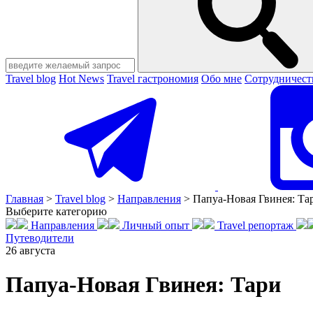
Travel blog
Hot News
Travel гастрономия
Обо мне
Сотрудничест
Главная
>
Travel blog
>
Направления
>
Папуа-Новая Гвинея: Та
Выберите категорию
Направления
Личный опыт
Travel репортаж
Путеводители
26
августа
Папуа-Новая Гвинея: Тари