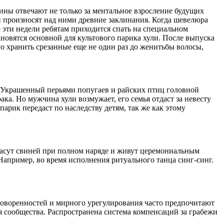
ины отвечают не только за ментальное взросление будущих
и произносят над ними древние заклинания. Когда шевелюра
 эти недели ребятам приходится спать на специальном
новятся основной для культового парика хули. После выпуска
о хранить срезанные еще не один раз до женитьбы волосы,
. Украшенный перьями попугаев и райских птиц головной
а. Но мужчина хули возмужает, его семья отдаст за невесту
 парик передаст по наследству детям, так же как этому
пасут свиней при полном наряде и живут церемониальным
 Например, во время исполнения ритуального танца синг-синг.
оворенностей и мирного урегулирования часто предпочитают
 сообщества. Распространена система компенсаций за грабежи