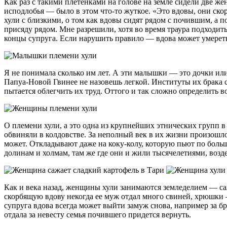
Как раз с такими плетенками на голове на земле сидели две 
исподлобья — было в этом что-то жуткое. «Это вдовы, они ско
хули с близкими, о том как вдовы сидят рядом с почившим, а 
присяду рядом. Мне разрешили, хотя во время траура подходит
концы супруга. Если нарушить правило — вдова может умерет
Я не понимала сколько им лет. А эти малышки — это дочки ил
Папуа-Новой Гвинее не назовешь легкой. Институты их брака с
пытается облегчить их труд. Оттого и так сложно определить в
О племени хули, а это одна из крупнейших этнических групп в 
обвиняли в колдовстве. За неполный век в их жизни произошл
может. Откладывают даже на коку-колу, которую пьют по боль
долинам и холмам, там же где они и жили тысячелетиями, возд
Как и века назад, женщины хули занимаются земледелием — саж
скорбящую вдову некогда ее муж отдал много свиней, хрюшки 
супруга вдова всегда может выйти замуж снова, например за б
отдала за невесту семья почившего придется вернуть.