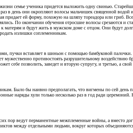
 жизни семье ученика придется выложить одну свинью. Старейш
о раз в день они окропляют волосы мальчишек священной водой 
ая придает ей форму, похожую на шляпу тореадора или гриб. Все
ялись. По окончании обучения отросшие волосы срезаются и ста
к матерям и будут жить в мужском доме с отцом. Они будут долг
продать излишки соплеменникам.
чками, пучки вставляет в шиньон с помощью бамбуковой палочки
т мужественно противостоять разрушительному воздействию брак
ожет себе позволить, заведет и вторую супругу, и третью, а свой
икам. Было бы наивно предполагать, что вигмены по сей день 
онные наряды хули только несколько раз в год ради церемоний.
их пор ведут перманентные межплеменные войны, а вместо дог
ликтов между отдельными людьми, вокруг которых объединяются