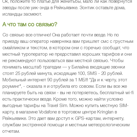
Ок, положите то платье для женитьбы, мало ли как повернутся
звезды после уик-энда в Рейкьявике. Зонтик оставьте дома,
исландцы засмеют.
А что там со связью?
Со связью все отлично! Она работает почти везде. Но по
приезду ваш оператор наверняка вам пришлет смс с грустным
смайликом и текстом, в котором они с горечью сообщат, что
местный туроператор не предоставил хороших тарифов и они
не рекомендуют пользоваться вам местной связью. Чтобы
понимать масштаб трагедии — у Билайна входящие звонки
стоят 25 рублей минута, исходящие 100, SMS - 20 рублей.
Мобильный интернет 90 рублей за 1 МБ!!! "Да и к черту, этот
роуминг", - сказала я и отрубила его совсем. Если вы все же
планируете быть на связи - вы не потеряетесь, бесплатный wi-fi
есть практически везде. Кроме того, можно найти условно
выгодные тарифы на Travel Sim. Можно купить местную SIM-
карту, в магазине Vodafone в торговом центре Kringlan в
Рейкьявике. Это дает вам доступ к GPS-картам, интернету,
службам экстренной помощи и местным метеорологическим
отчетам.