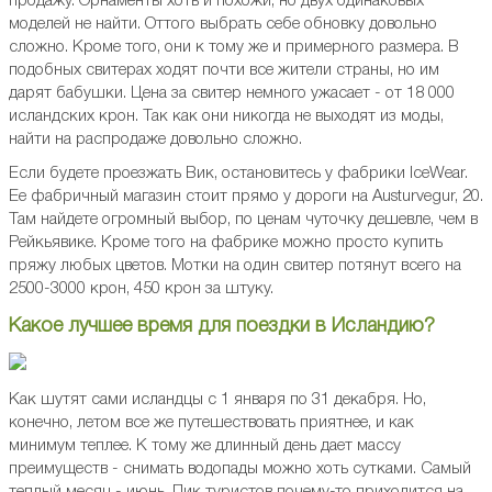
продажу. Орнаменты хоть и похожи, но двух одинаковых
моделей не найти. Оттого выбрать себе обновку довольно
сложно. Кроме того, они к тому же и примерного размера. В
подобных свитерах ходят почти все жители страны, но им
дарят бабушки. Цена за свитер немного ужасает - от 18 000
исландских крон. Так как они никогда не выходят из моды,
найти на распродаже довольно сложно.
Если будете проезжать Вик, остановитесь у фабрики IceWear.
Ее фабричный магазин стоит прямо у дороги на Austurvegur, 20.
Там найдете огромный выбор, по ценам чуточку дешевле, чем в
Рейкьявике. Кроме того на фабрике можно просто купить
пряжу любых цветов. Мотки на один свитер потянут всего на
2500-3000 крон, 450 крон за штуку.
Какое лучшее время для поездки в Исландию?
Как шутят сами исландцы с 1 января по 31 декабря. Но,
конечно, летом все же путешествовать приятнее, и как
минимум теплее. К тому же длинный день дает массу
преимуществ - снимать водопады можно хоть сутками. Самый