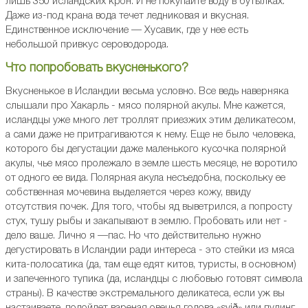
лишь 350 исландских крон. И не покупайте воду в бутылках.
Даже из-под крана вода течет ледниковая и вкусная.
Единственное исключение — Хусавик, где у нее есть
небольшой привкус сероводорода.
Что попробовать вкусненького?
Вкусненькое в Исландии весьма условно. Все ведь наверняка
слышали про Хакарль - мясо полярной акулы. Мне кажется,
исландцы уже много лет троллят приезжих этим деликатесом,
а сами даже не притрагиваются к нему. Еще не было человека,
которого бы дегустации даже маленького кусочка полярной
акулы, чье мясо пролежало в земле шесть месяце, не воротило
от одного ее вида. Полярная акула несъедобна, поскольку ее
собственная мочевина выделяется через кожу, ввиду
отсутствия почек. Для того, чтобы яд выветрился, а попросту
стух, тушу рыбы и закапывают в землю. Пробовать или нет -
дело ваше. Лично я —пас. Но что действительно нужно
дегустировать в Исландии ради интереса - это стейки из мяса
кита-полосатика (да, там еще едят китов, туристы, в основном)
и запеченного тупика (да, исландцы с любовью готовят символа
страны). В качестве экстремального деликатеса, если уж вы