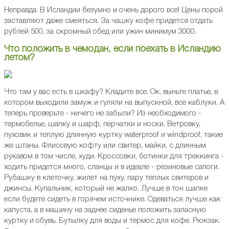
Неправда. В Исландии безумно и очень дорого все! Цены порой
заставляют даже смеяться. За чашку кофе придется отдать
рублей 500, за скромный обед или ужин минимум 3000.
Что положить в чемодан, если поехать в Исландию
летом?
Что там у вас есть в шкафу? Кладите все. Ок, выньте платье, в
котором выходили замуж и гуляли на выпускной, все каблуки. А
теперь проверьте - ничего не забыли? Из необходимого -
термобелье, шапку и шарф, перчатки и носки. Ветровку,
пуховик и теплую длинную куртку waterproof и windproof, такие
же штаны. Флисовую кофту или свитер, майки, с длинным
рукавом в том числе, худи. Кроссовки, ботинки для треккинга -
ходить придется много, сланцы и в идеале - резиновые сапоги.
Рубашку в клеточку, жилет на пуху, пару теплых свитеров и
джинсы. Купальник, который не жалко. Лучше в тон шапке
если будете сидеть в горячем источнике. Одеваться лучше как
капуста, а в машину на заднее сиденье положить запасную
куртку и обувь. Бутылку для воды и термос для кофе. Рюкзак.