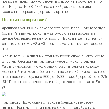
позволяет время можно свернуть с дороги и посмотреть что
это. Водопад № 7891874, маленький домик эльфа или
крошечная церковь с дерном на крыше.
Платные ли парковки?
Арендовав машину, вы приобретете себе небольшую головную
боль в Рейкьвике, поскольку автомобиль припарковать в
центре бесплатно не так-то просто. Парковки делятся на три
разных уровня Р1, Р2 и Р3 - чем ближе к центру, тем дороже
час.
Кроме того, и на платных стоянках порой сложно найти место.
Впрочем, бесплатные парковки имеются - около церкви
Хатльгримскиркья и около здания Харпы. Ближе к фьорду
можно найти закоулки без знаков парковки. Стоимость одного
часа парковки в будни с 9.00 до 18.00 в самой дорогой зоне 275
ISK. После шести вечера если найдете место - оно ваше. До
утра.
Парковки у Национальных парков в большинстве своем
платные. Например, в Тингветлир билет на целый день на