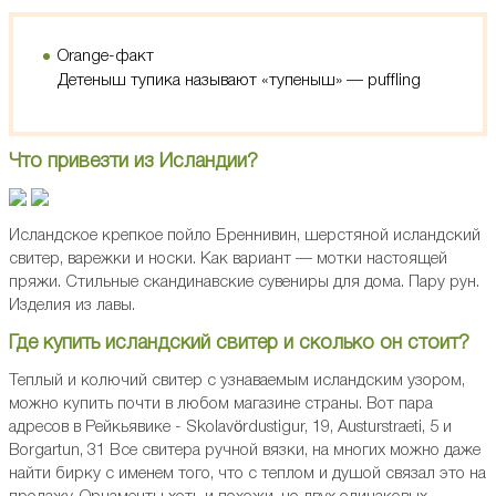
Orange-факт
Детеныш тупика называют «тупеныш» — puffling
Что привезти из Исландии?
Исландское крепкое пойло Бреннивин, шерстяной исландский
свитер, варежки и носки. Как вариант — мотки настоящей
пряжи. Стильные скандинавские сувениры для дома. Пару рун.
Изделия из лавы.
Где купить исландский свитер и сколько он стоит?
Теплый и колючий свитер с узнаваемым исландским узором,
можно купить почти в любом магазине страны. Вот пара
адресов в Рейкьявике - Skolavördustigur, 19, Austurstraeti, 5 и
Borgartun, 31 Все свитера ручной вязки, на многих можно даже
найти бирку с именем того, что с теплом и душой связал это на