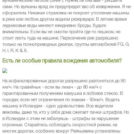
вулканическим пеплом (SAAP). Нужна ли она вам - решайте
сами. Но вулканы вряд ли предупредят вас об извержении. Я не
оформляла. Никакая страховка не покроет утопление машины
в реке или любом другом водном резервуаре. В летнее время
ледниковые воды меняют ежедневно броды, будьте
внимательны. Если вы не смогли пройти где-то пешком, не
стоит лезть туда на машине. Пересечение рек разрешено
только на полноприводных джипах, группы автомобилей FG, G,
H, I, R, K & X.
Есть ли особые правила вождения автомобиля?
На асфальтированных дорогах разрешено разгоняться до 90
км/ч. На гравийных - если вы лихач - до 80 км/ч с
гарантированным получением камушка в лобовое стекло. В
городах, если нет ограничения по знакам - 50км/ч. Водить
машину в Исландии - одно удовольствие. Все водители
вежливы, даже те, кто у себя дома сжигает пачки штрафов. Но
в Исландии с этим не забалуешь - штрафы за нарушение
огромные. Старайтесь соблюдать скоростной режим, на
многих дорогах, особенно вокруг Рейкьявика установлены