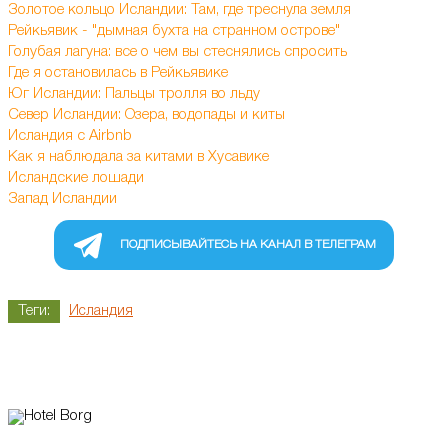
Золотое кольцо Исландии: Там, где треснула земля
Рейкьявик - "дымная бухта на странном острове"
Голубая лагуна: все о чем вы стеснялись спросить
Где я остановилась в Рейкьявике
Ю
г Исландии: Пальцы тролля во льду
Север Исландии: Озера, водопады и киты
И
сландия с Airbnb
Как я наблюдала за китами в Хусавике
Исландские лошади
Запад Исландии
ПОДПИСЫВАЙТЕСЬ НА КАНАЛ В ТЕЛЕГРАМ
Теги:
Исландия