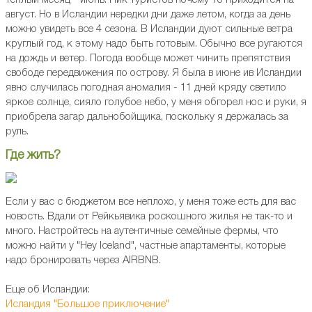
теплый месяц - июнь. Пик туристов почему-то приходится на
август. Но в Исландии нередки дни даже летом, когда за день
можно увидеть все 4 сезона. В Исландии дуют сильные ветра
круглый год, к этому надо быть готовым. Обычно все ругаются
на дождь и ветер. Погода вообще может чинить препятствия
свободе передвижения по острову. Я была в июне ив Исландии
явно случилась погодная аномалия - 11 дней кряду светило
яркое солнце, сияло голубое небо, у меня обгорел нос и руки, я
приобрела загар дальнобойщика, поскольку я держалась за
руль.
Где жить?
Если у вас с бюджетом все неплохо, у меня тоже есть для вас
новость. Вдали от Рейкьявика роскошного жилья не так-то и
много. Настройтесь на аутентичные семейные фермы, что
можно найти у "Hey Iceland", частные апартаменты, которые
надо бронировать через AIRBNB.
Еще об Исландии:
Исландия "Большое приключение"