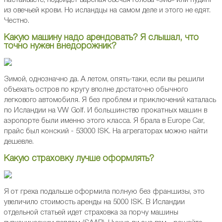
настаиваете, подойдет вареная овечья голова «svið» или пудинг
из овечьей крови. Но исландцы на самом деле и этого не едят.
Честно.
Какую машину надо арендовать? Я слышал, что
точно нужен внедорожник?
Зимой, однозначно да. А летом, опять-таки, если вы решили
объехать остров по кругу вполне достаточно обычного
легкового автомобиля. Я без проблем и приключений каталась
по Исландии на VW Golf. И большинство прокатных машин в
аэропорте были именно этого класса. Я брала в Europe Car,
прайс был конский - 53000 ISK. На агрегаторах можно найти
дешевле.
Какую страховку лучше оформлять?
Я от греха подальше оформила полную без франшизы, это
увеличило стоимость аренды на 5000 ISK. В Исландии
отдельной статьей идет страховка за порчу машины