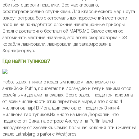
сбиться с дороги невелики. Все маркировано,
сфотографировано спутниками. Для классического маршрута
вокруг острова без экстремальных пересечений местности -
вообще не понадобятся сложные навигационные приборы.
Вполне достаточно бесплатной MAPS.ME Самое сложное
запоминать местные названия, это адова скороговорка - 33
корабля лавировали, лавировали, да залавировали в
Хорнафьордур.
Где найти тупиков?
Небольших птички с красным клювом, именуемые по-
английски Puffin, прилетают в Исландию к лету и занимаются
семейными делами на скалах. Всего здесь гнездится половина
от всей численности этих пернатых в мире, а это около 4
миллионов пар! В Исландии ежегодно гнездится 3 или 4
миллиона пар тупиков.Их много на мысе Дюрхолей, что
недалеко от Вика, на острове Akurey и на Puffin Island
неподалеку от Хусавика. Самая большая колония птиц живет на
скале Latrabjarg в районе Westfjords .