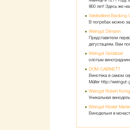
Майнце в 1211 году,
800 лет! Здесь же н
Sektkellerei Bardong
В погребах можно за
Weingut Dilmann
Представители перво
дегустациям. Вам по
Weingut Goldatzel
олотым винограднико
DOM-CABINETT
Винотека в самом се
Müller http://weingut-
Weingut Robert Konig
Уникальная винодель
Weingut Kloster Marie
Винодельня в монас