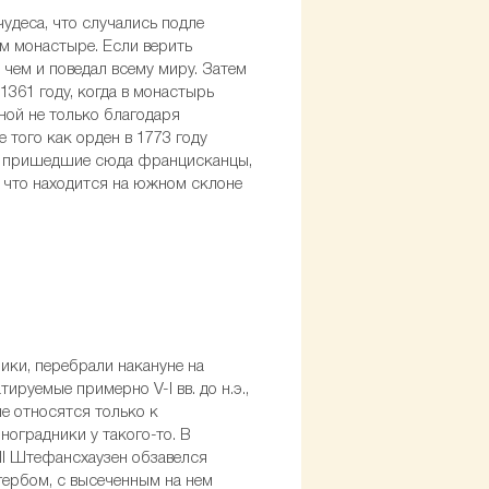
удеса, что случались подле
м монастыре. Если верить
 чем и поведал всему миру. Затем
361 году, когда в монастырь
ной не только благодаря
того как орден в 1773 году
же пришедшие сюда францисканцы,
 что находится на южном склоне
ники, перебрали накануне на
ируемые примерно V-I вв. до н.э.,
е относятся только к
оградники у такого-то. В
III Штефансхаузен обзавелся
гербом, с высеченным на нем