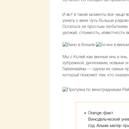
бутылок. Из поездок вы привозите
И вот в такие моменты все чаще в
узнать о вине чуть больше рядов
Остаться ли простым любителем в
урожай, стоимость, известность 
Мы с Колей как винные инь и янь.
зубрежкой, дипломами, новыми зн
Гайзенхайма — одном из самых пр
который поможет тем, кто оказал
Orange-факт
Винодельческий унив
год. Альма-матер пр