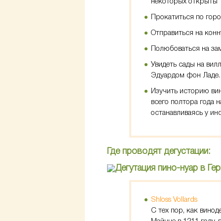
некоторых открыты т
Прокатиться по город
Отправиться на кон
Полюбоваться на зам
Увидеть сады на вил
Эдуардом фон Ладе.
Изучить историю вин
всего полтора года н
останавливаясь у и
Где проводят дегустации:
Shloss Vollards
С тех пор, как вино