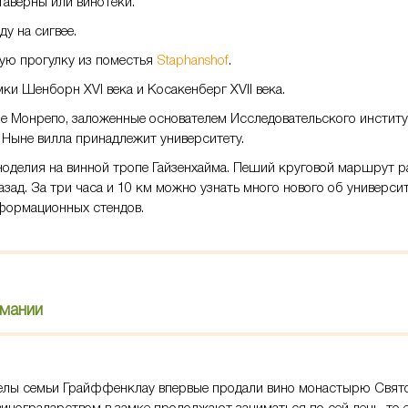
аверны или винотеки.
у на сигвее.
ную прогулку из поместья
Staphanshof
.
ки Шенборн XVI века и Косакенберг XVII века.
ле Монрепо, заложенные основателем Исследовательского институ
 Ныне вилла принадлежит университету.
оделия на винной тропе Гайзенхайма. Пеший круговой маршрут 
азад. За три часа и 10 км можно узнать много нового об универси
нформационных стендов.
делы семьи Грайффенклау впервые продали вино монастырю Свят