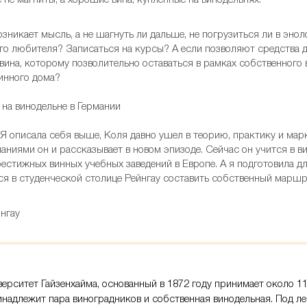
 не магниты, а хорошие вина, купленные на винодельнях.
озникает мысль, а не шагнуть ли дальше, не погрузиться ли в эно
ого любителя? Записаться на курсы? А если позволяют средства 
ина, которому позволительно оставаться в рамках собственного в
винного дома?
 Я описала себя выше, Коля давно ушел в теорию, практику и марк
аниями он и рассказывает в новом эпизоде. Сейчас он учится в 
естижных винных учебных заведений в Европе. А я подготовила дл
ся в студенческой столице Рейнгау составить собственный маршр
ерситет Гайзенхайма, основанный в 1872 году принимает около 11
инадлежит пара виноградников и собственная винодельная. Под л