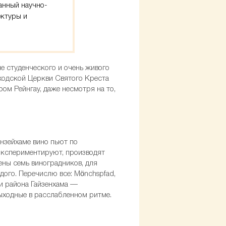
анный научно-
ектуры и
е студенческого и очень живого
ходской Церкви Святого Креста
ом Рейнгау, даже несмотря на то,
анзейхаме вино пьют по
 экспериментируют, производят
жены семь виноградников, для
ого. Перечислю все: Mönchspfad,
три района Гайзенхама —
выходные в расслабленном ритме.