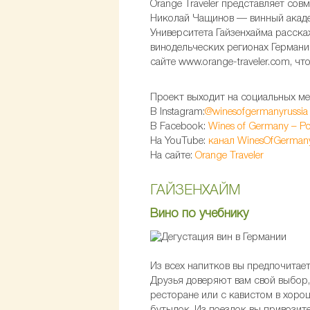
Orange Traveler представляет со
Николай Чащинов — винный акаде
Университета Гайзенхайма расска
винодельческих регионах Германи
сайте www.orange-traveler.com, ч
Проект выходит на социальных мед
В Instagram:
@winesofgermanyrussia
В Facebook:
Wines of Germany – Р
На YouTube:
канал WinesOfGerman
На сайте:
Orange Traveler
ГАЙЗЕНХАЙМ
Вино по учебнику
Из всех напитков вы предпочитае
Друзья доверяют вам свой выбор, 
ресторане или с кавистом в хорош