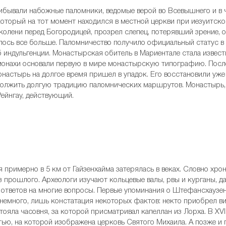
ибывали набожные паломники, ведомые верой во Всевышнего и в ч
торый на тот момент находился в местной церкви при иезуитско
колени перед Богородицей, прозрел слепец, потерявший зрение, о
ось все больше. Паломничество получило официальный статус в 1
б индульгенции. Монастырская обитель в Мариентале стала извест
монахи основали первую в мире монастырскую типографию. После 
монастырь на долгое время пришел в упадок. Его восстановили у
должить долгую традицию паломнических маршрутов. Монастырь,
Рейнгау, действующий.
 примерно в 5 км от Гайзенхайма затерялась в веках. Словно хро
з прошлого. Археологи изучают кольцевые валы, рвы и курганы, дат
 ответов на многие вопросы. Первые упоминания о Штефансхаузен
немного, лишь констатация некоторых фактов: некто приобрел вин
тояла часовня, за которой присматривал капеллан из Лорха. В XV
ью, на которой изображена церковь Святого Михаила. А позже и 