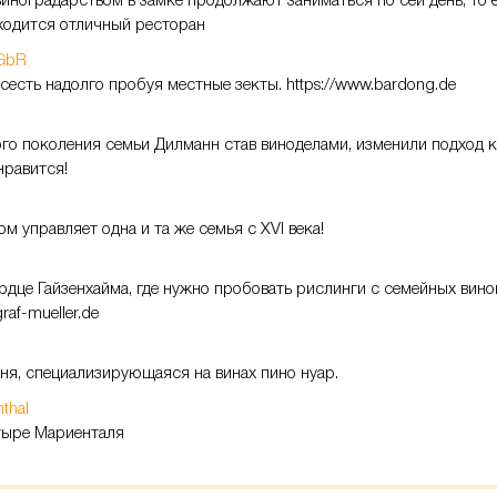
 виноградарством в замке продолжают заниматься по сей день, то 
аходится отличный ресторан
 GbR
сесть надолго пробуя местные зекты. https://www.bardong.de
го поколения семьи Дилманн став виноделами, изменили подход 
нравится!
м управляет одна и та же семья с XVI века!
рдце Гайзенхайма, где нужно пробовать рислинги с семейных вино
graf-mueller.de
ня, специализирующаяся на винах пино нуар.
nthal
тыре Мариенталя