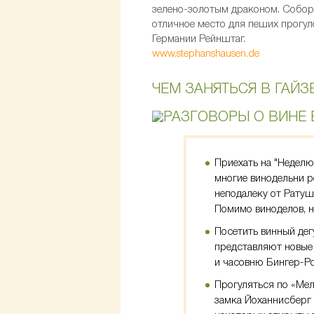
зелено-золотым драконом. Собор 
отличное место для пеших прогул
Германии Рейнштаг.
www.stephanshausen.de
ЧЕМ ЗАНЯТЬСЯ В ГАЙЗ
Приехать на "Неделю
многие винодельни р
неподалеку от Рату
Помимо виноделов, н
Посетить винный дег
представляют новые 
и часовню Бингер-Р
Прогуляться по «Ме
замка Йоханнисберг 