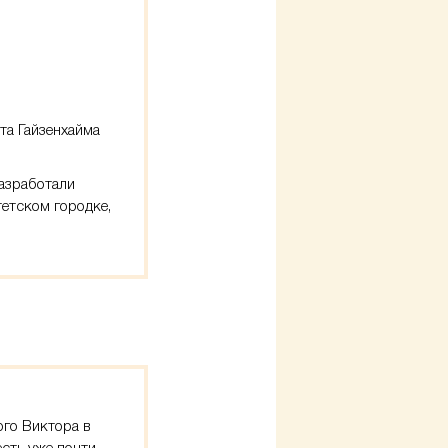
та Гайзенхайма
разработали
тетском городке,
ого Виктора в