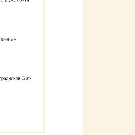
есть уже почти
к винным
градников Graf-