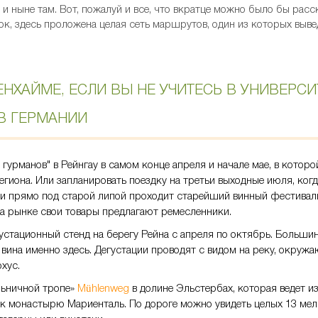
и ныне там. Вот, пожалуй и все, что вкратце можно было бы рас
ок, здесь проложена целая сеть маршрутов, один из которых выве
ЕНХАЙМЕ, ЕСЛИ ВЫ НЕ УЧИТЕСЬ В УНИВЕРСИ
 гурманов" в Рейнгау в самом конце апреля и начале мае, в котор
егиона. Или запланировать поездку на третьи выходные июля, когд
ши прямо под старой липой проходит старейший винный фестивал
а рынке свои товары предлагают ремесленники.
устационный стенд на берегу Рейна с апреля по октябрь. Больши
вина именно здесь. Дегустации проводят с видом на реку, окру
охус.
льничной тропе»
Mühlenweg
в долине Эльстербах, которая ведет и
к монастырю Мариенталь. По дороге можно увидеть целых 13 мель