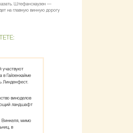
сказать. Штефансхаузен —
дет на главную винную дорогу
ТЕТЕ:
ой участвуют
а в Гайзенхайме
ь Линденфест.
нство виноделов
жающий ландшафт
з Винкеля, мимо
ниц, в