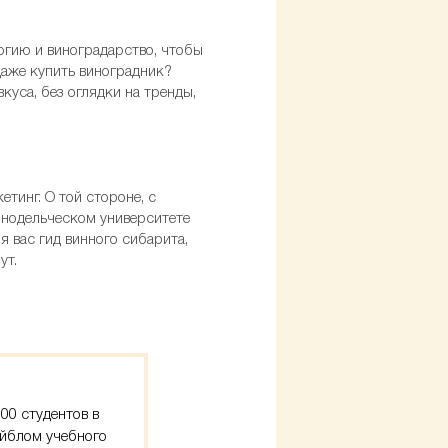
логию и виноградарство, чтобы
даже купить виноградник?
куса, без оглядки на тренды,
етинг. О той стороне, с
винодельческом университете
я вас гид винного сибарита,
ут.
00 студентов в
ейблом учебного