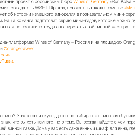
вместный проект с российским бюро
Wines of Germany
«Run Kolya R
мик, обладатель WSET Diploma, основатель школы сомелье
«Мил
жет об истории немецкого виноделия в познавательном мини-сери
и. Наша команда подготовит серию мини-гидов, которые можно бу
тобы вам не составило труда спланировать свой винный маршрут п
иа-платформах Wines of Germany – Россия и на площадках Orange 
и
@orangetraveler
осси
я
yRussia
те вино? Знаете свои вкусы, дотошно выбираете в винотеке бутыл
зная, что вы хоть немного, но в теме. Вы всегда найдете о чем пе
ей винной лавке. Дома у вас есть даже винный шкаф для вина, гд