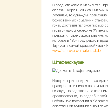
В средневековье в Мариенталь пр
образа Скорбящей Девы Марии, ко
легендам, то однажды, преклонив 
божественных исцелений становил
гонец доставил папское письмо о
пилигримам. В середине XV века 
прекратил свое существование, 
которые в 1857 году решили про
Таунуса, в самой красивой части 
www.franziskaner-marienthal.de
Штефансхаузен
История пригорода, что находится
празднестве и ничего не помнят и
но скудные подсказки не дают им
средневековью, но подробностей 
небольшом поселении в XV веке с
собственной муниципальной печат