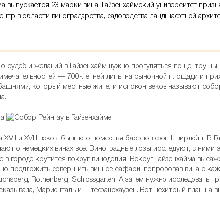
ма выпускается 23 марки вина. Гайзенхаймский университет призн
ентр в области виноградарства, садоводства ландшафтной архит
 судеб и желаний в Гайзенхайм нужно прогуляться по центру нын
примечательностей — 700-летней липы на рыночной площади и при
 башнями, который местные жители испокон веков называют собор
а.
XVII и XVIII веков, бывшего поместья баронов фон Цвирлейн. В Г
знают о немецких винах все. Виноградные лозы исследуют, с ними
се в городе крутится вокруг виноделия. Вокруг Гайзенхайма выса
о предложить совершить винное сафари, попробовав вина с кажд
Fuchsberg, Rothenberg, Schlossgarten. А затем нужно исследовать 
ассказывала, Мариенталь и Штефансхаузен. Вот нехитрый план на 