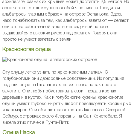
архипелаге, размах их крыльев может достигать 2,5 метров. Но
если честно, столь крупных особей я не видела. Гнездятся
альбатросы главным образом на острове Эспаньола. Здесь
надо понаблюдать за тем, как альбатросы взлетают — делают
они это на собственной взлетно-посадочной полосе,
выдающейся с высоких рифов над океаном. Говорят, они
просто не умеют взлетать с земли.
Красноногая олуша
Эту олушу легко узнать по ярко-красным лапкам. С
голубоногими они двоюродные родственники. Их популяция
подавляющая на Галапагосах, но их гнезда не так просто
заметить. Они любят обустраивать свои гнезда в кронах
деревьев и в кустах. Как и голубоногие кузены, красноногие
олуши умеют глубоко нырять, любят преследовать косяки рыб
и кальмаров. Они обитают на островах Дженовезе, Северный
Сеймур, островках около Флореаны, на Сан-Кристобале. Я
видела этих птичек в Пунта-Питт.
Олуша Наска