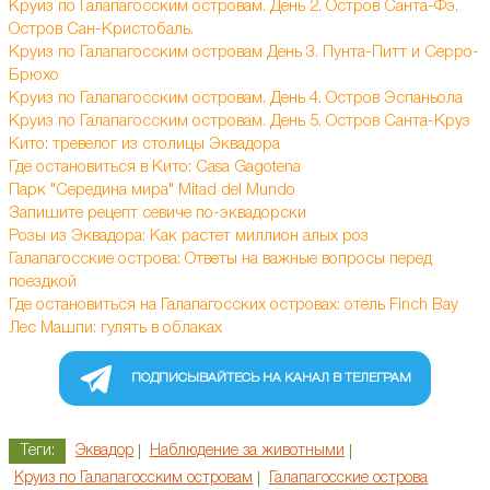
Круиз по Галапагосским островам. День 2. Остров Санта-Фэ.
Остров Сан-Кристобаль.
Круиз по Галапагосским островам День 3. Пунта-Питт и Серро-
Брюхо
Круиз по Галапагосским островам. День 4. Остров Эспаньола
Круиз по Галапагосским островам. День 5. Остров Санта-Круз
Кито: тревелог из столицы Эквадора
Где остановиться в Кито: Casa Gagotena
Парк "Середина мира" Mitad del Mundo
Запишите рецепт севиче по-эквадорски
Розы из Эквадора: Как растет миллион алых роз
Галапагосские острова: Ответы на важные вопросы перед
поездкой
Где остановиться на Галапагосских островах: отель Finch Bay
Лес Машпи: гулять в облаках
ПОДПИСЫВАЙТЕСЬ НА КАНАЛ В ТЕЛЕГРАМ
Теги:
Эквадор
Наблюдение за животными
Круиз по Галапагосским островам
Галапагосские острова