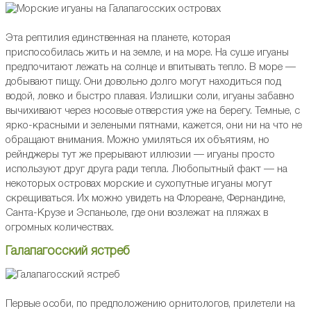
Эта рептилия единственная на планете, которая
приспособилась жить и на земле, и на море. На суше игуаны
предпочитают лежать на солнце и впитывать тепло. В море —
добывают пищу. Они довольно долго могут находиться под
водой, ловко и быстро плавая. Излишки соли, игуаны забавно
вычихивают через носовые отверстия уже на берегу. Темные, с
ярко-красными и зелеными пятнами, кажется, они ни на что не
обращают внимания. Можно умиляться их объятиям, но
рейнджеры тут же прерывают иллюзии — игуаны просто
используют друг друга ради тепла. Любопытный факт — на
некоторых островах морские и сухопутные игуаны могут
скрещиваться. Их можно увидеть на Флореане, Фернандине,
Санта-Крузе и Эспаньоле, где они возлежат на пляжах в
огромных количествах.
Галапагосский ястреб
Первые особи, по предположению орнитологов, прилетели на