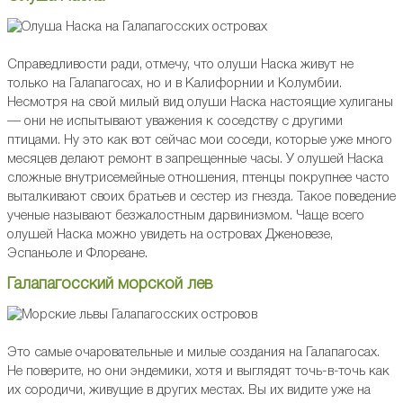
Справедливости ради, отмечу, что олуши Наска живут не
только на Галапагосах, но и в Калифорнии и Колумбии.
Несмотря на свой милый вид олуши Наска настоящие хулиганы
— они не испытывают уважения к соседству с другими
птицами. Ну это как вот сейчас мои соседи, которые уже много
месяцев делают ремонт в запрещенные часы. У олушей Наска
сложные внутрисемейные отношения, птенцы покрупнее часто
выталкивают своих братьев и сестер из гнезда. Такое поведение
ученые называют безжалостным дарвинизмом. Чаще всего
олушей Наска можно увидеть на островах Дженовезе,
Эспаньоле и Флореане.
Галапагосский морской лев
Это самые очаровательные и милые создания на Галапагосах.
Не поверите, но они эндемики, хотя и выглядят точь-в-точь как
их сородичи, живущие в других местах. Вы их видите уже на