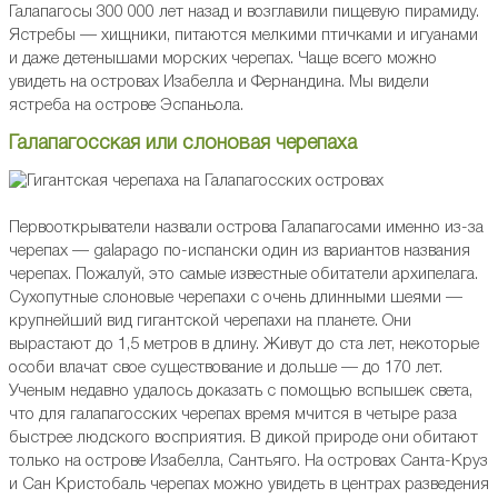
Галапагосы 300 000 лет назад и возглавили пищевую пирамиду.
Ястребы — хищники, питаются мелкими птичками и игуанами
и даже детенышами морских черепах. Чаще всего можно
увидеть на островах Изабелла и Фернандина. Мы видели
ястреба на острове Эспаньола.
Галапагосская или слоновая черепаха
Первооткрыватели назвали острова Галапагосами именно из-за
черепах — galapago по-испански один из вариантов названия
черепах. Пожалуй, это самые известные обитатели архипелага.
Сухопутные слоновые черепахи с очень длинными шеями —
крупнейший вид гигантской черепахи на планете. Они
вырастают до 1,5 метров в длину. Живут до ста лет, некоторые
особи влачат свое существование и дольше — до 170 лет.
Ученым недавно удалось доказать с помощью вспышек света,
что для галапагосских черепах время мчится в четыре раза
быстрее людского восприятия. В дикой природе они обитают
только на острове Изабелла, Сантьяго. На островах Санта-Круз
и Сан Кристобаль черепах можно увидеть в центрах разведения