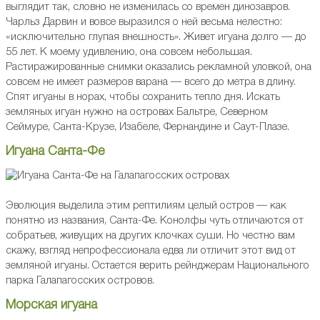
выглядит так, словно не изменилась со времен динозавров.
Чарльз Дарвин и вовсе выразился о ней весьма нелестно:
«исключительно глупая внешность». Живет игуана долго — до
55 лет. К моему удивлению, она совсем небольшая.
Растиражированные снимки оказались рекламной уловкой, она
совсем не имеет размеров варана — всего до метра в длину.
Спят игуаны в норах, чтобы сохранить тепло дня. Искать
земляных игуан нужно на островах Бальтре, Северном
Сеймуре, Санта-Крузе, Изабеле, Фернандине и Саут-Плазе.
Игуана Санта-Фе
Эволюция выделила этим рептилиям целый остров — как
понятно из названия, Санта-Фе. Конолфы чуть отличаются от
собратьев, живущих на других клочках суши. Но честно вам
скажу, взгляд непрофессионала едва ли отличит этот вид от
земляной игуаны. Остается верить рейнджерам Национального
парка Галапагосских островов.
Морская игуана