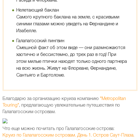
Рабида и Флореана.
Нелетающий баклан
Самого крупного баклана на земле, с красивыми
синими глазами можно увидеть на Фернандине и
Изабелле.
Галапагосский пингвин
Смешной факт об этом виде — они размножаются
хаотично и бессистемно, до трех раз в год! При
этом милые птички находят только одного партнера
на всю жизнь. Живут на Флореане, Фернандине,
Сантьяго и Бартоломе.
Благодарю за организацию круиза компанию
"Metropolitan
Touring"
, предлагающую увлекательные путешествия по
Галапагосским островам.
Что еще можно почитать про Галапагосские острова:
Круиз по Галапагосским островам. День 1. Остров Саут-Плаза.