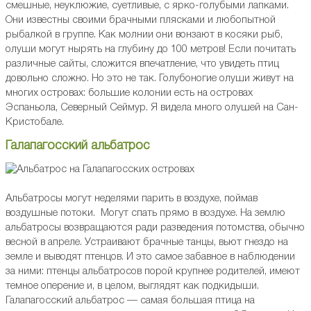
смешные, неуклюжие, суетливые, с ярко-голубыми лапками.
Они известны своими брачными плясками и любопытной
рыбалкой в группе. Как молнии они вонзают в косяки рыб,
олуши могут нырять на глубину до 100 метров! Если почитать
различные сайты, сложится впечатление, что увидеть птиц
довольно сложно. Но это не так. Голубоногие олуши живут на
многих островах: большие колонии есть на островах
Эспаньола, Северный Сеймур. Я видела много олушей на Сан-
Кристобале.
Галапагосский альбатрос
Альбатросы могут неделями парить в воздухе, поймав
воздушные потоки. Могут спать прямо в воздухе. На землю
альбатросы возвращаются ради разведения потомства, обычно
весной в апреле. Устраивают брачные танцы, вьют гнездо на
земле и выводят птенцов. И это самое забавное в наблюдении
за ними: птенцы альбатросов порой крупнее родителей, имеют
темное оперение и, в целом, выглядят как подкидыши.
Галапагосский альбатрос — самая большая птица на