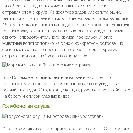
что расселились по островам и эволюционировали без оглядки
на собратьев. Ради эндемиков Галапагосов многие и
отправляются в круиз. Из десятков видов млекопитающих,
рептилий и птиц ученые и гиды Национального парка выделили
15 самых ярких и знаковых представителей островов. Большую
Галапагосскую «пятнашку» довольно сложно увидеть в рамках
одного непродолжительного круиза, поскольку многие
животные водятся только на одном конкретном острове. Но
если задаться целью посетить все открытые для туризма
острова, при должной удаче все получится.
BIG-15 поможет спланировать идеальный маршрут по
Галапагосам и поставить галочки напротив всех увиденных
редчайших видов. Это, в конце концов, руководство к действию
на берегу и список главных видов.
Голубоногая олуша
Это любимчики всех, кто приезжает на архипелаг. Они немного