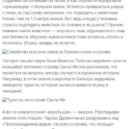
сладкими батончиками на песке, и как обычно игнорировали
«пришельцев» с большой земли. Хотелось привалиться рядом
с ними, но гид снова напомнила, что подходить к животным
ближе, чем на 1,5 метра нельзя. Вот ведь откуда у человека
страсть подгладить животное по головке и за ушком? Причем,
неважно какое животное — морского льва, африканского льва
или бегемота. Морских львов котиков тоже хотелось обнять и
потискать. Игуану, правда, не хочется.
Сегодня нашим гидом была Ванесса. Пока мы медленно шли по
кольцевой тропинке острова Санта-Фе она рассказала, что
несмотря на запреты, иногда случаются курьезные истории.
Например, в этом сезоне в аэропорте Бальтры задержали
немецкого туриста, который пытался вывезти игуану в
чемодане!
А вот и галапагосский «воробушек» — вьюрок. Разглядывая
именно этих пташек, Чарльз Дарвин начал раздумывать над
«Происхождением видов». На всех островах, что посещал