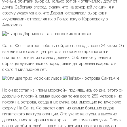
ученый, обитали вьюрки. Только вот они отличались друг от
друга. Забегаяя вперед, скажу, что на вечерней лекции, я к
своему ужасу узнаю, что Дарвин отлавливал вьюрков и
«чучелками» отправлял их в Лондонскую Королевскую
Академию.
Санта-Фе — остров небольшой, его площадь всего 24 кв.км. Он
находится в самом центре Галапагосского архипелага и
считается одним из самых древних. Собранные учеными
образцы вулканических пород были датированы возрастом
около 4 миллионов лет.
Но он восстал из «пены морской», поднявшись со дна, этого он
довольно плоский, самая высокая точка всего 259 метров и не
похож на острова, созданные вулканом, имеющих коническую
форму. На Санта-Фе растет один из самых больших видов
гигантского кактуса-опунции. Это уж не кактусы, а высокие
деревья, вместо кроны у которых — колючие «лопухи». Среди
здешних обитателей — лавовые ящерицы, несколько видов