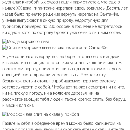
журналах китобойных судов нашли пару отметок, что еще в
начале XX века, гигантские черепахи здесь водились. Десять лет
назад было принято решение вернуть черепах на Санта-Фе,
ученые выпускают в дикую природу, недоступную для
туристов, примерно по 200 особей в год. Мне не встретилось
ни одной, хотя по острову бродят уже семь с лишним сотен.
Я уже собиралась вернуться на берег, чтобы сесть в зодиак,
как заметила спящих толстеньких упитанных любимчиков. На
скалистом берегу, примостившись под гигантским кактусом-
опунцией снова дремали морские львы. Все-таки эту
безмятежность и столь непробиваемую нервную систему
хотелось увезти с собой. Чтобы вот также несмотря ни на что,
ни на плохую погоду, ни а колючие деревья, ни на
рассматривающих тебя людей, также крепко спать, без беруш
и маски для сна.
Развлечь себя в обеденное время можно было каякингом на
лодке с прозрачным дном или сноркелингом у скал Санта-Фе.