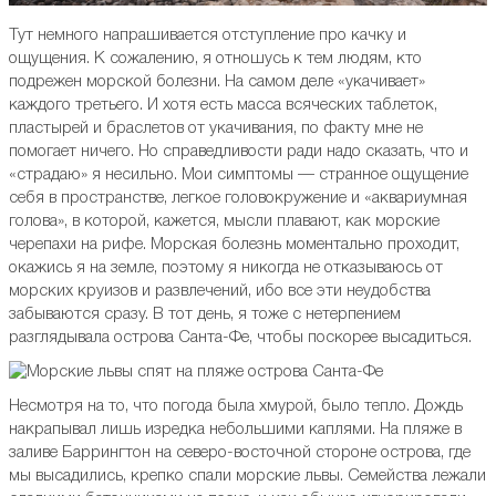
Тут немного напрашивается отступление про качку и
ощущения. К сожалению, я отношусь к тем людям, кто
подрежен морской болезни. На самом деле «укачивает»
каждого третьего. И хотя есть масса всяческих таблеток,
пластырей и браслетов от укачивания, по факту мне не
помогает ничего. Но справедливости ради надо сказать, что и
«страдаю» я несильно. Мои симптомы — странное ощущение
себя в пространстве, легкое головокружение и «аквариумная
голова», в которой, кажется, мысли плавают, как морские
черепахи на рифе. Морская болезнь моментально проходит,
окажись я на земле, поэтому я никогда не отказываюсь от
морских круизов и развлечений, ибо все эти неудобства
забываются сразу. В тот день, я тоже с нетерпением
разглядывала острова Санта-Фе, чтобы поскорее высадиться.
Несмотря на то, что погода была хмурой, было тепло. Дождь
накрапывал лишь изредка небольшими каплями. На пляже в
заливе Баррингтон на северо-восточной стороне острова, где
мы высадились, крепко спали морские львы. Семейства лежали