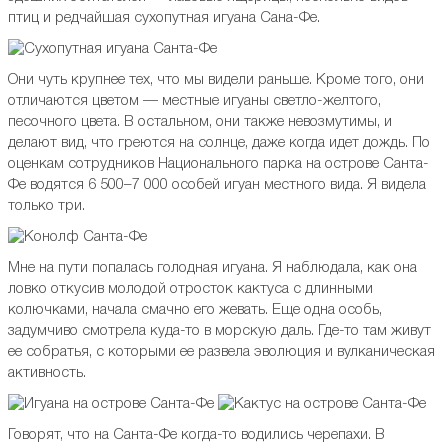
птиц и редчайшая сухопутная игуана Сана-Фе.
Они чуть крупнее тех, что мы видели раньше. Кроме того, они
отличаются цветом — местные игуаны светло-желтого,
песочного цвета. В остальном, они также невозмутимы, и
делают вид, что греются на солнце, даже когда идет дождь. По
оценкам сотрудников Национального парка на острове Санта-
Фе водятся 6 500–7 000 особей игуан местного вида. Я видела
только три.
Мне на пути попалась голодная игуана. Я наблюдала, как она
ловко откусив молодой отросток кактуса с длинными
колючками, начала смачно его жевать. Еще одна особь,
задумчиво смотрела куда-то в морскую даль. Где-то там живут
ее собратья, с которыми ее развела эволюция и вулканическая
активность.
Говорят, что на Санта-Фе когда-то водились черепахи. В