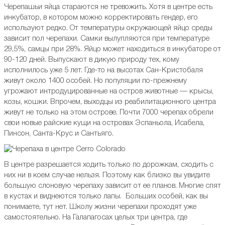
Черепашьи яйца стараются не тревожить. Хотя в центре есть
инкубатор, в котором можно корректировать гендер, его
используют редко. От температуры окружающей яйцо среды
зависит пол черепахи. Самки вылупляются при температуре
29,5%, самцы при 28%. Яйцо может находиться в инкубаторе от
90-120 дней. Выпускают в дикую природу тех, кому
исполнилось уже 5 лет. Где-то на высотах Сан-Кристобаля
живут около 1400 особей. Но популяции по-прежнему
угрожают интродуцированные на остров животные — крысы,
козы, кошки. Впрочем, выходцы из реабилитационного центра
живут не только на этом острове. Почти 7000 черепах обрели
свои новые райские кущи на островах Эспаньола, Исабела,
Пинсон, Санта-Крус и Сантьяго.
В центре разрешается ходить только по дорожкам, сходить с
них ни в коем случае нельзя. Поэтому как близко вы увидите
большую слоновую черепаху зависит от ее планов. Многие спят
в кустах и виднеются только лапы. Больших особей, как вы
понимаете, тут нет. Школу жизни черепахи проходят уже
самостоятельно. На Галапагосах целых три центра, где