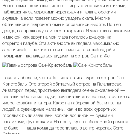
Вечное «меню» аквалангистов — игры с морскими котиками,
наблюдения за морскими черепахами и галапагосскими
акулами, а если повезет можно увидеть ската. Многие
облачились в гидрокостюмы и оправились нырять. Пошел
дождь, по-прежнему немного штормило. Я уже шла за ластами
и маской, как вдруг на мои глаза попалось джакузи на
открытой палубе. Эта активность выглядела максимально
заманчивой — покачиваться в лоханке с теплой водой и
пузырями, наслаждаться видами на остров Санта-Фе.
Пока мы обедали, яхта «Ла Пинта» взяла курс на остров Сан-
Кристобаль. Это второй обитаемый остров на Галапагосах.
Акватория перед пристанью выглядела очень оживленной —
сновали небольшие лодки, покачивались на волнах, стоящие на
якоре корабли и катера. Кафе на набережной были полны
людей, а сувенирные магазины, как и во всех курортных
городках были завешены всякой всячиной — сумками,
панамками, футболками. На прогулку по набережной времени
не было — наша команда торопилась в центр черепах Cerro