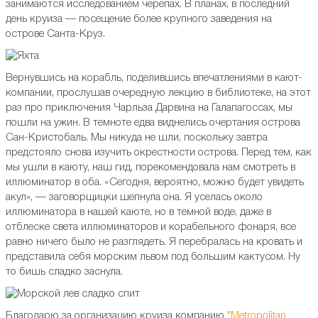
занимаются исследованием черепах. В планах, в последний
день круиза — посещение более крупного заведения на
острове Санта-Круз.
Вернувшись на корабль, поделившись впечатлениями в кают-
компании, прослушав очередную лекцию в библиотеке, на этот
раз про приключения Чарльза Дарвина на Галапагоссах, мы
пошли на ужин. В темноте едва виднелись очертания острова
Сан-Кристобаль. Мы никуда не шли, поскольку завтра
предстояло снова изучить окрестности острова. Перед тем, как
мы ушли в каюту, наш гид, порекомендовала нам смотреть в
иллюминатор в оба. «Сегодня, вероятно, можно будет увидеть
акул», — заговорщицки шепнула она. Я уселась около
иллюминатора в нашей каюте, но в темной воде, даже в
отблеске света иллюминаторов и корабельного фонаря, все
равно ничего было не разглядеть. Я перебралась на кровать и
представила себя морским львом под большим кактусом. Ну
то бишь сладко заснула.
Благодарю за организацию круиза компанию
"Metropolitan