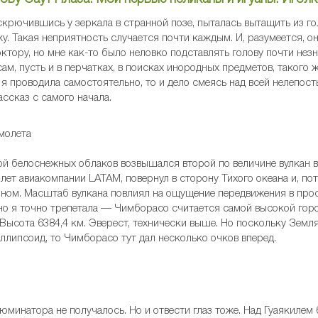
 скрючившись у зеркала в странной позе, пыталась вытащить из г
жу. Такая неприятность случается почти каждым. И, разумеется, 
ктору, но мне как-то было неловко подставлять голову почти не
м, пусть и в перчатках, в поисках инородных предметов, такого ж
 проводила самостоятельно, то и дело смеясь над всей нелепость
рассказ с самого начала.
ной белоснежных облаков возвышался второй по величине вулкан
лет авиакомпании LATAM, повернул в сторону Тихого океана и, по
ном. Масштаб вулкана повлиял на ощущение передвижения в прос
чно я точно трепетала — Чимборасо считается самой высокой гор
 Высота 6384,4 км. Эверест, технически выше. Но поскольку Земл
липсоид, то Чимборасо тут дал несколько очков вперед.
минатора не получалось. Но и отвести глаз тоже. Над Гуаякилем 