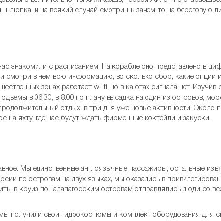
довольно волнительно. Ты хихикаешь, теребя жилет, но стараешьс
ая шлюпка, и на всякий случай смотришь зачем-то на береговую л
нас знакомили с расписанием. На корабле оно представлено в циф
 смотри в нем всю информацию, во сколько сбор, какие опции и
щественных зонах работает wi-fi, но в каютах сигнала нет. Изучив 
одъемы в 06.30, в 8.00 по плану высадка на один из островов, м
продолжительный отдых, в три дня уже новые активности. Около п
с на яхту, где нас будут ждать фирменные коктейли и закуски.
авное. Мы единственные англоязычные пассажиры, остальные изъя
рсии по островам на двух языках, мы оказались в привилегирован
ть, в круиз по Галапагосским островам отправлялись люди со вс
 мы получили свои гидрокостюмы и комплект оборудования для с