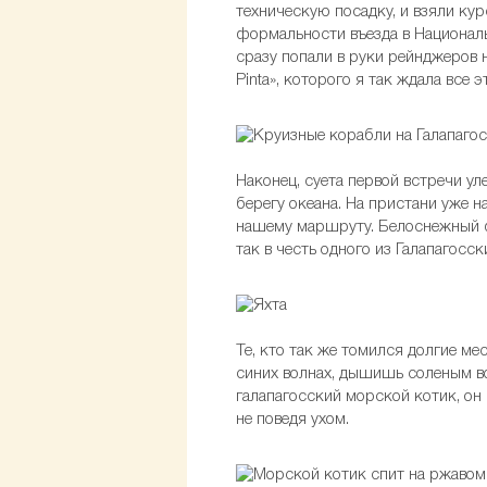
техническую посадку, и взяли ку
формальности въезда в Националь
сразу попали в руки рейнджеров 
Pinta», которого я так ждала все
Наконец, суета первой встречи ул
берегу океана. На пристани уже 
нашему маршруту. Белоснежный ф
так в честь одного из Галапагосск
Те, кто так же томился долгие ме
синих волнах, дышишь соленым в
галапагосский морской котик, он
не поведя ухом.