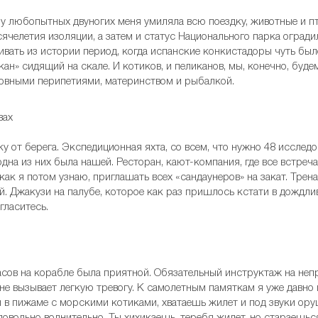
у любопытных двуногих меня умиляла всю поездку, животные и пт
ячелетия изоляции, а затем и статус Национального парка огради
ивать из истории период, когда испанские конкистадоры чуть был
ан» сидящий на скале. И котиков, и пеликанов, мы, конечно, буд
бовными перипетиями, материнством и рыбалкой.
еку от берега. Экспедиционная яхта, со всем, что нужно 48 исслед
дна из них была нашей. Ресторан, кают-компания, где все встреч
 как я потом узнаю, приглашать всех «сандаунеров» на закат. Тре
й. Джакузи на палубе, которое как раз пришлось кстати в дождли
гласитесь.
часов на корабле была приятной. Обязательный инструктаж на неп
не вызывает легкую тревогу. К самолетным памяткам я уже давно 
ты в пижаме с морскими котиками, хватаешь жилет и под звуки ор