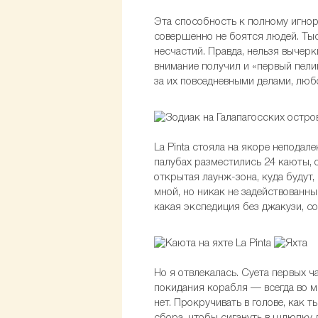
Эта способность к полному игнор
совершенно не боятся людей. Тыс
несчастий. Правда, нельзя вычерк
внимание получил и «первый пелик
за их повседневными делами, лю
La Pinta стояла на якоре неподал
палубах разместились 24 каюты, о
открытая лаунж-зона, куда будут,
мной, но никак не задействованны
какая экспедиция без джакузи, со
Но я отвлекалась. Суета первых 
покидания корабля — всегда во м
нет. Прокручивать в голове, как 