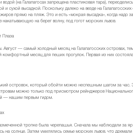
 водой (на Галапагосах запрещена пластиковая тара), переоделис
й и сухой высадкой. Поскольку далеко на везде на Галапагосских
жиров прямо на пляж. Это и есть «мокрая высадка», когда надо з
в накатывающую на берег волну, под гогот морских львов.
ды. Август — самый холодный месяц на Галапагосских островах, т
й комфортный месяц для пеших прогулок. Первая из них состояла
нький островок, который обойти можно неспешным шагом за час. 
стровам можно только под присмотром рейнджеров Национального
ой — нашим первым гидом.
азмеченной тропке была черепашья. Сначала мы наблюдали за я
сь на солнце. Затем умилялись семье морских львов, что дремали б