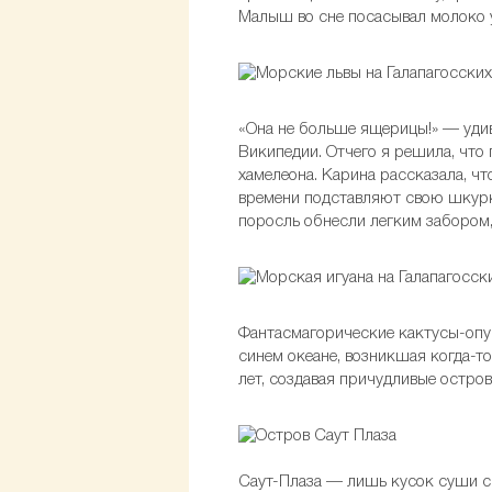
Малыш во сне посасывал молоко у
«Она не больше ящерицы!» — удив
Википедии. Отчего я решила, что
хамелеона. Карина рассказала, ч
времени подставляют свою шкурк
поросль обнесли легким забором,
Фантасмагорические кактусы-опун
синем океане, возникшая когда-то
лет, создавая причудливые остро
Саут-Плаза — лишь кусок суши с