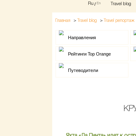
Ru
/
En
Travel blog
>
>
Главная
Travel blog
Travel репортаж
Направления
Рейтинги Top Orange
Путеводители
КР
Яхта «Ла Пинта» идет к ост