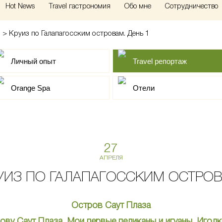
Hot News
Travel гастрономия
Обо мне
Сотрудничество
>
Круиз по Галапагосским островам. День 1
Личный опыт
Travel репортаж
Orange Spa
Отели
27
АПРЕЛЯ
УИЗ ПО ГАЛАПАГОССКИМ ОСТРО
Остров Саут Плаза
рову Саут Плаза. Мои первые пеликаны и игуаны. Иголк