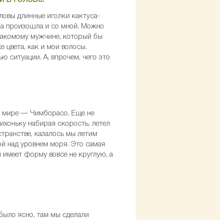
оловы длинные иголки кактуса-
она произошла и со мной. Можно
знакомому мужчине, который бы
е цвета, как и мои волосы.
ю ситуации. А, впрочем, чего это
 в мире — Чимборасо. Еще не
тихоньку набирая скорость, летел
транстве, казалось мы летим
ой над уровнем моря. Это самая
я имеет форму вовсе не круглую, а
было ясно, там мы сделали