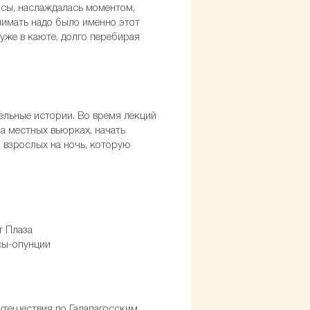
осы, наслаждалась моментом,
Снимать надо было именно этот
уже в каюте, долго перебирая
ельные истории. Во время лекций
 местных вьюрках, начать
я взрослых на ночь, которую
утешествия по Галапагосским