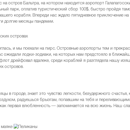
рс на остров Бальтра, на котором находится аэропорт Галапагосс
ный парк, оплатив туристический сбор 100$, быстро пройдя там
нашего корабля. Впереди нас ждало пятидневное приключение на
 эти долгие месяцы пандемии.
еглась, и мы поехали на пирс. Островные аэропорты тем и прекрас
нас ожидали лодки-зодиаки, на которых нам предстояло в ближайш
лот дрейфовал вдалеке, среди кораблей я разглядела нашу изящ
их островов.
сяцы в городе, знает это чувство легкости, безудержного счастья,
оздухом, радуешься брызгам, попавшим на тебя и переливающимс
 как первая влюбленность — запоминается на всю жизнь. Наш сла