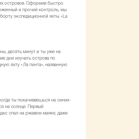
ких островов. Оформив быстро
оженный и прочий контроль, мы
 борту экспедиционной яхты «La
ны, десять минут и ты уже на
ие дни изучать острова по
ную яхту «Ла пинта», названную
 когда ты покачиваешься на синих-
я на солнце. Первый
дко спал на ржавом маяке, даже