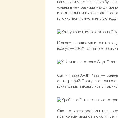
наполнили металлические бутылки
узнали в чем разница между мокро
иногда зодиаки высаживают пасса
плюхнуться прямо в теплую воду 
К слову, не такие уж и теплые во
воздух — 20-24°С. Зато это самы
Саут-Плаза (South Plaza) — мале
фотографий. Прогуливаться по о
юннатов мы высадились с Карин
Скорость с которой мы шли по р
крепко вцепившись в скалу, грели