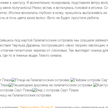
ближе к кактусу. Я волнительно позировала, подставляя ветру вол
 у меня получилось! Резко встав, я воткнулась головой в иголки. 
тно. Иголки вонзились глубоко в кожу, пришлось вытаскивать их 
ь-в-точь цвета моих волос. Фото не будет, простите ребята.
усевшись под картой Галапагосских островов, мы слушали увлекат
ествия Чарльза Дарвина, построившего свою теорию эволюцию на
отличие гигантских черепах от слоновых. Так выглядит сказка дл
 где-то в темных водах Тихого океана.
за компанию
"Metropolitan Touring"
, предлагающую увлекательные п