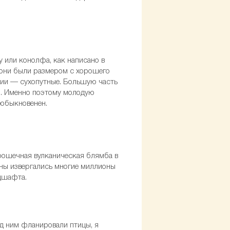
 или конолфа, как написано в
е они были размером с хорошего
илии — сухопутные. Большую часть
и. Именно поэтому молодую
еобыкновенен.
крошечная вулканическая блямба в
каны извергались многие миллионы
ндшафта.
д ним фланировали птицы, я