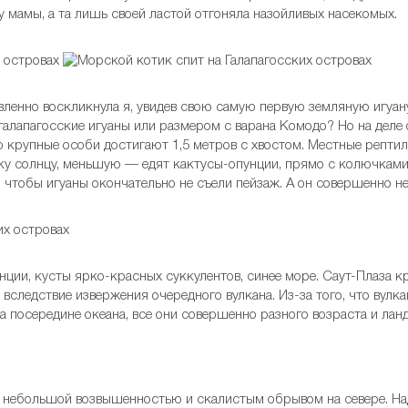
 мамы, а та лишь своей ластой отгоняла назойливых насекомых.
ленно воскликнула я, увидев свою самую первую земляную игуану
 галапагосские игуаны или размером с варана Комодо? Но на дел
то крупные особи достигают 1,5 метров с хвостом. Местные репт
у солнцу, меньшую — едят кактусы-опунции, прямо с колючкам
 чтобы игуаны окончательно не съели пейзаж. А он совершенно н
ции, кусты ярко-красных суккулентов, синее море. Саут-Плаза 
 вследствие извержения очередного вулкана. Из-за того, что вул
ва посередине океана, все они совершенно разного возраста и ла
 небольшой возвышенностью и скалистым обрывом на севере. На