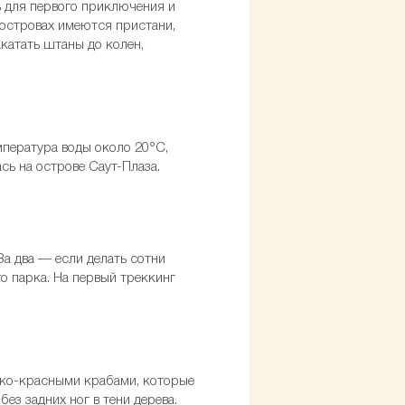
ь для первого приключения и
 островах имеются пристани,
акатать штаны до колен,
емпература воды около 20°С,
сь на острове Саут-Плаза.
За два — если делать сотни
 парка. На первый треккинг
рко-красными крабами, которые
ез задних ног в тени дерева.