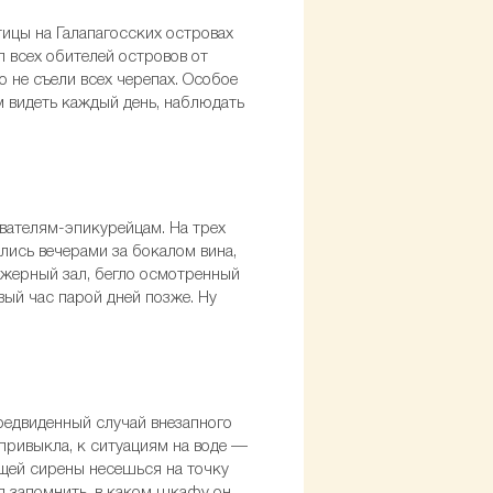
ицы на Галапагосских островах
л всех обителей островов от
о не съели всех черепах. Особое
ем видеть каждый день, наблюдать
ователям-эпикурейцам. На трех
ались вечерами за бокалом вина,
нажерный зал, бегло осмотренный
вый час парой дней позже. Ну
редвиденный случай внезапного
привыкла, к ситуациям на воде —
ущей сирены несешься на точку