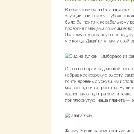
В первый вечер на Галапагосах я,
опунции, впившиеся глубоко в ко
было бы пойти к корабельному до
проводил пальцами по моим волоса
Поэтому эту странную процедуру я
я с конца. Давайте, я начну свой 
Слева по борту, над мягкой пеле
набрав крейсерскую высоту, само
почти вровень с уснувшим исполи
медленно, почти трепетно. Ну ли
удаленная от центра земли точка.
приплюснутую, наша планета — эл
Форму Земли рассмотреть из иллю