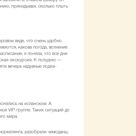
я запомнить, в каком шкафу он
инию, прикидывая, сколько плыть
ровом виде, что очень удобно.
меются, какова погода, волнение
расписание, я поняла, что все дни
орская экскурсия. К полудню —
яти вечера надувные лодки-
снялись на испанском. А
ной VIP-группе. Таких ситуаций до
его мира.
норкелинга, разобрали чемоданы,